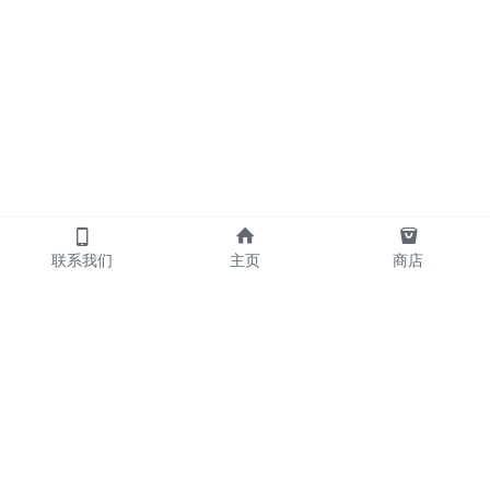
联系我们
主页
商店
            产品
     散炮      包夜   
     外送      喝酒   
     摇头      KTV                       