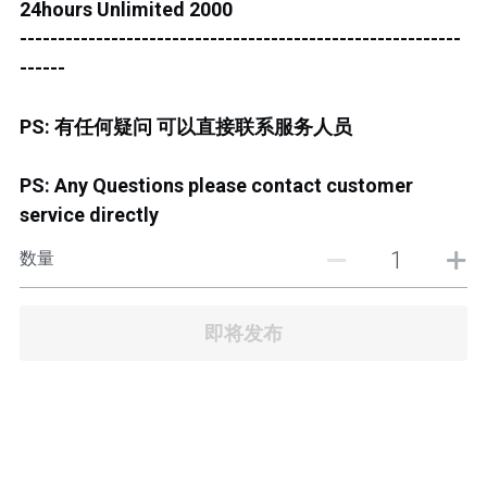
24hours Unlimited 2000
JB TOWN CENTER
----------------------------------------------------------
JB TOWN CENTURY
------
JB TOWN CIQ 1
PS: 有任何疑问 可以直接联系服务人员
JB TOWN CIQ 2
PS: Any Questions please contact customer
service directly
数量
即将发布