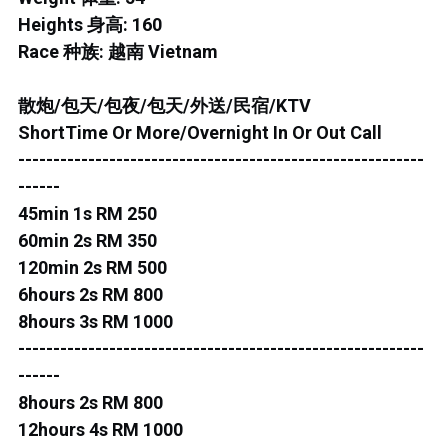
ROS MERAH
Heights 身高: 160
PERMAS 1
Race 种族: 越南 Vietnam
PERMAS 2
散炮/包天/包夜/包天/外送/民宿/KTV
ShortTime Or More/Overnight In Or Out Call
KEBUNTEH
----------------------------------------------------------
JB TOWN 1
------
45min 1s RM 250
JB TOWN 2
60min 2s RM 350
120min 2s RM 500
JB TOWN 3
6hours 2s RM 800
8hours 3s RM 1000
JB TOWN 4
----------------------------------------------------------
JB TOWN 5
------
8hours 2s RM 800
JB TOWN SENTOSA
12hours 4s RM 1000