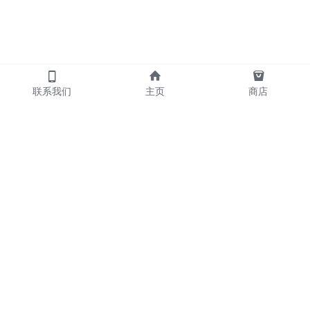
联系我们
主页
商店
            产品
     散炮      包夜   
     外送      喝酒   
     摇头      KTV                       
     名宿      陪玩