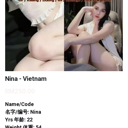
BUKIT INDAH 1
BUKIT INDAH 2
BUKIT INDAH 3
SKUDAI BARU
TAMAN DAYA
MOUNT AUSTIN 1
Nina - Vietnam
MOUNT AUSTIN 2
RM250.00
DESA TEBRAU 1
Name/Code
名字/编号: Nina
DESA TEBRAU 2
Yrs 年龄: 22
Weight 体重: 54