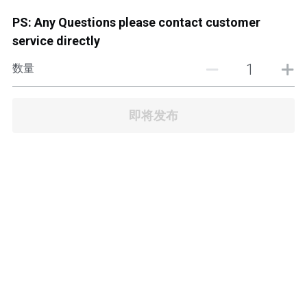
JB TOWN CENTER
PS: Any Questions please contact customer
service directly
JB TOWN CENTURY
数量
JB TOWN CIQ 1
JB TOWN CIQ 2
即将发布