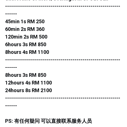
ROS MERAH
----------------------------------------------------------
PERMAS 1
------
45min 1s RM 250
PERMAS 2
60min 2s RM 360
120min 2s RM 500
KEBUNTEH
6hours 3s RM 850
8hours 4s RM 1100
JB TOWN 1
----------------------------------------------------------
JB TOWN 2
------
8hours 3s RM 850
JB TOWN 3
12hours 4s RM 1100
24hours 8s RM 2100
JB TOWN 4
----------------------------------------------------------
JB TOWN 5
------
JB TOWN SENTOSA
PS: 有任何疑问 可以直接联系服务人员