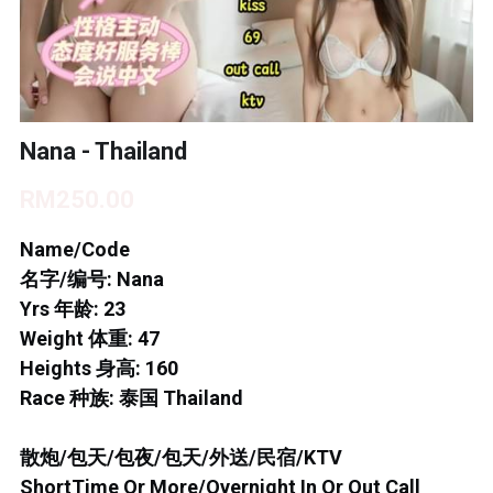
BUKIT INDAH 1
BUKIT INDAH 2
BUKIT INDAH 3
Nana - Thailand
SKUDAI BARU
RM250.00
TAMAN DAYA
Name/Code
名字/编号: Nana
MOUNT AUSTIN 1
Yrs 年龄: 23
Weight 体重: 47
MOUNT AUSTIN 2
Heights 身高: 160
DESA TEBRAU 1
Race 种族: 泰国 Thailand
DESA TEBRAU 2
散炮/包天/包夜/包天/外送/民宿/KTV
ShortTime Or More/Overnight In Or Out Call