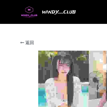
windy__club
返回