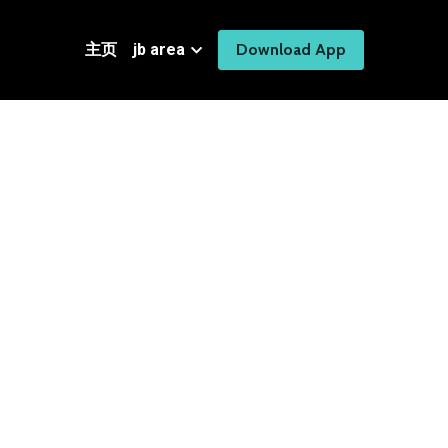
主页
jb area
Download App