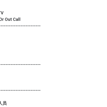
TV
r Out Call
-------------------------
-------------------------
-------------------------
人员