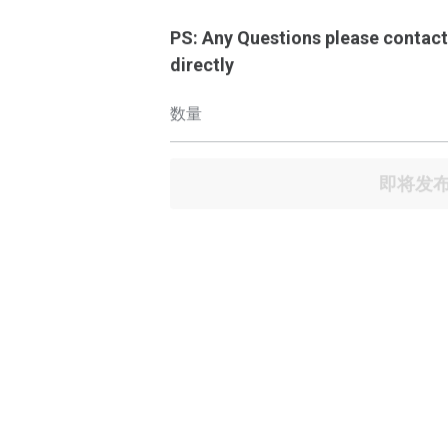
PS: Any Questions please contac
directly
数量
即将发