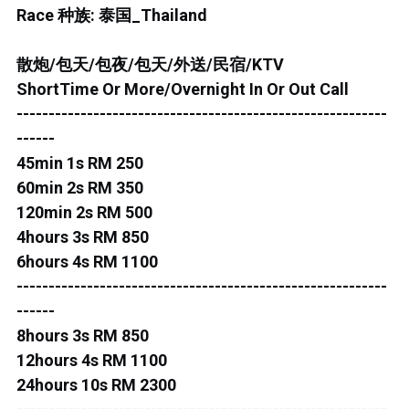
ROS MERAH
Race 种族: 泰国_Thailand
PERMAS 1
散炮/包天/包夜/包天/外送/民宿/KTV
PERMAS 2
ShortTime Or More/Overnight In Or Out Call
----------------------------------------------------------
KEBUNTEH
------
45min 1s RM 250
JB TOWN 1
60min 2s RM 350
JB TOWN 2
120min 2s RM 500
4hours 3s RM 850
JB TOWN 3
6hours 4s RM 1100
----------------------------------------------------------
JB TOWN 4
------
8hours 3s RM 850
JB TOWN 5
12hours 4s RM 1100
JB TOWN SENTOSA
24hours 10s RM 2300