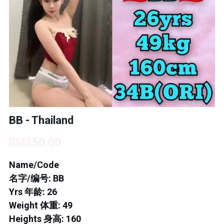
BUKIT INDAH 1
BUKIT INDAH 2
BUKIT INDAH 3
SKUDAI BARU
TAMAN DAYA
BB - Thailand
MOUNT AUSTIN 1
RM250.00
MOUNT AUSTIN 2
Name/Code
名字/编号: BB
DESA TEBRAU 1
Yrs 年龄: 26
DESA TEBRAU 2
Weight 体重: 49
Heights 身高: 160