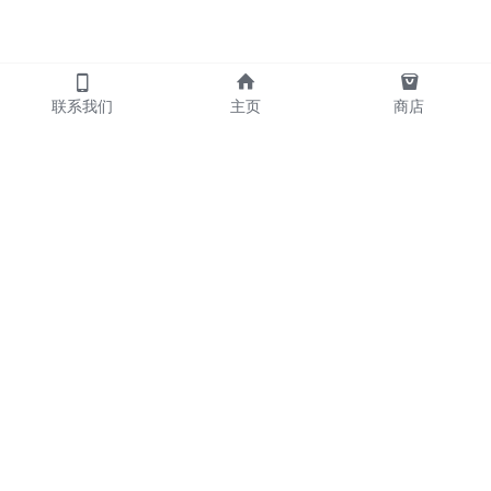
联系我们
主页
商店
            产品
     散炮      包夜   
     外送      喝酒   
     摇头      KTV                       
     名宿      陪玩