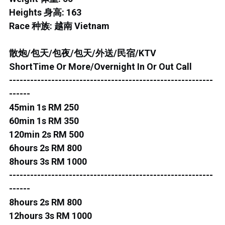
ROS MERAH
Heights 身高: 163
PERMAS 1
Race 种族: 越南 Vietnam
PERMAS 2
散炮/包天/包夜/包天/外送/民宿/KTV
ShortTime Or More/Overnight In Or Out Call
KEBUNTEH
----------------------------------------------------------
JB TOWN 1
------
45min 1s RM 250
JB TOWN 2
60min 1s RM 350
120min 2s RM 500
JB TOWN 3
6hours 2s RM 800
8hours 3s RM 1000
JB TOWN 4
----------------------------------------------------------
JB TOWN 5
------
8hours 2s RM 800
JB TOWN SENTOSA
12hours 3s RM 1000