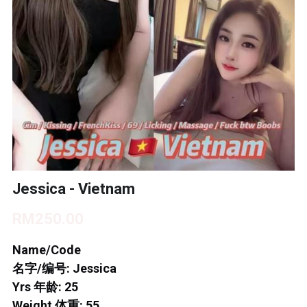
BUKIT INDAH 1
BUKIT INDAH 2
BUKIT INDAH 3
SKUDAI BARU
TAMAN DAYA
MOUNT AUSTIN 1
Jessica - Vietnam
MOUNT AUSTIN 2
RM250.00
DESA TEBRAU 1
Name/Code
名字/编号: Jessica
DESA TEBRAU 2
Yrs 年龄: 25
Weight 体重: 55