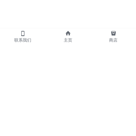
联系我们
主页
商店
            产品
     散炮      包夜   
     外送      喝酒   
     摇头      KTV                       
     名宿      陪玩