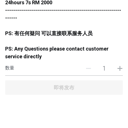
24hours 7s RM 2000
JB TOWN CENTER
----------------------------------------------------------
JB TOWN CENTURY
------
JB TOWN CIQ 1
PS: 有任何疑问 可以直接联系服务人员
JB TOWN CIQ 2
PS: Any Questions please contact customer
service directly
数量
即将发布