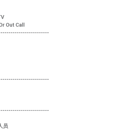
TV
r Out Call
-------------------------
-------------------------
-------------------------
人员