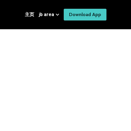
主页
jb area
Download App