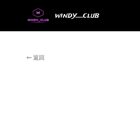
windy__club
返回