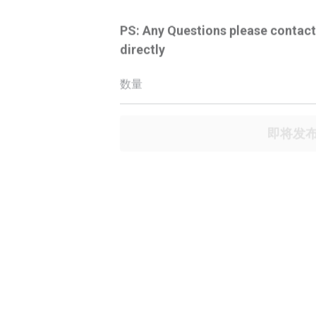
PS: Any Questions please contac
directly
数量
即将发