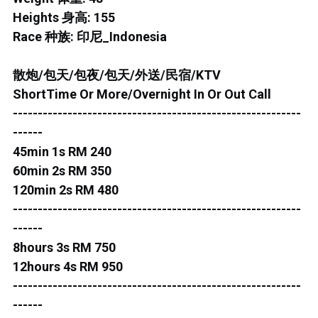
ROS MERAH
Heights 身高: 155
PERMAS 1
Race 种族: 印尼_Indonesia
PERMAS 2
散炮/包天/包夜/包天/外送/民宿/KTV
ShortTime Or More/Overnight In Or Out Call
KEBUNTEH
----------------------------------------------------------
JB TOWN 1
------
45min 1s RM 240
JB TOWN 2
60min 2s RM 350
120min 2s RM 480
JB TOWN 3
----------------------------------------------------------
------
JB TOWN 4
8hours 3s RM 750
JB TOWN 5
12hours 4s RM 950
----------------------------------------------------------
JB TOWN SENTOSA
------