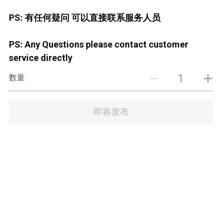
JB TOWN CENTER
PS: 有任何疑问 可以直接联系服务人员
JB TOWN CENTURY
PS: Any Questions please contact customer
JB TOWN CIQ 1
service directly
JB TOWN CIQ 2
数量
即将发布