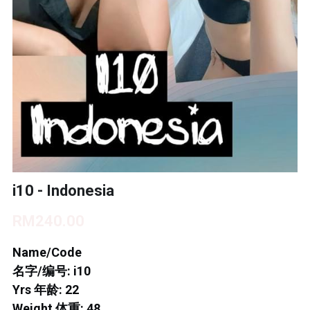
BUKIT INDAH 1
BUKIT INDAH 2
BUKIT INDAH 3
SKUDAI BARU
TAMAN DAYA
MOUNT AUSTIN 1
i10 - Indonesia
MOUNT AUSTIN 2
RM240.00
DESA TEBRAU 1
Name/Code
名字/编号: i10
DESA TEBRAU 2
Yrs 年龄: 22
Weight 体重: 48