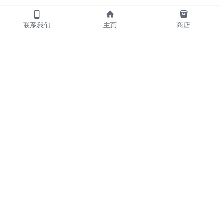
联系我们
主页
商店
            产品
     散炮      包夜   
     外送      喝酒   
     摇头      KTV                       
     名宿      陪玩
Our Service
联系我们
contact us
ShortTime