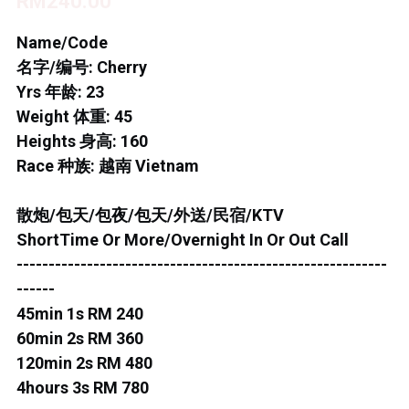
RM240.00
BUKIT INDAH 1
Name/Code
名字/编号: Cherry
BUKIT INDAH 2
Yrs 年龄: 23
Weight 体重: 45
BUKIT INDAH 3
Heights 身高: 160
SKUDAI BARU
Race 种族: 越南 Vietnam
TAMAN DAYA
散炮/包天/包夜/包天/外送/民宿/KTV
ShortTime Or More/Overnight In Or Out Call
MOUNT AUSTIN 1
----------------------------------------------------------
MOUNT AUSTIN 2
------
45min 1s RM 240
DESA TEBRAU 1
60min 2s RM 360
120min 2s RM 480
DESA TEBRAU 2
4hours 3s RM 780