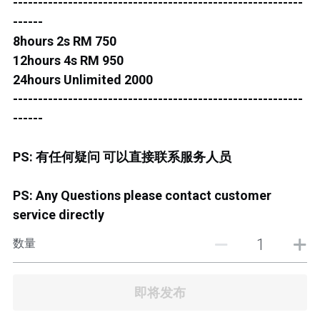
ROS MERAH
----------------------------------------------------------
------
PERMAS 1
8hours 2s RM 750
12hours 4s RM 950
PERMAS 2
24hours Unlimited 2000
----------------------------------------------------------
KEBUNTEH
------
JB TOWN 1
PS: 有任何疑问 可以直接联系服务人员
JB TOWN 2
PS: Any Questions please contact customer
JB TOWN 3
service directly
JB TOWN 4
数量
JB TOWN 5
即将发布
JB TOWN SENTOSA