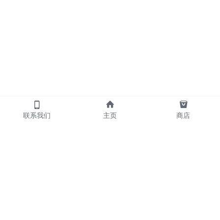
联系我们
主页
商店
            产品
     散炮      包夜   
     外送      喝酒   
     摇头      KTV                       