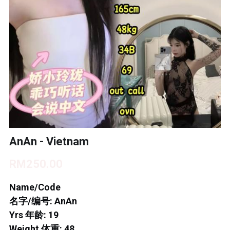
BUKIT INDAH 1
BUKIT INDAH 2
BUKIT INDAH 3
SKUDAI BARU
TAMAN DAYA
MOUNT AUSTIN 1
AnAn - Vietnam
MOUNT AUSTIN 2
RM250.00
DESA TEBRAU 1
Name/Code
名字/编号: AnAn
DESA TEBRAU 2
Yrs 年龄: 19
Weight 体重: 48