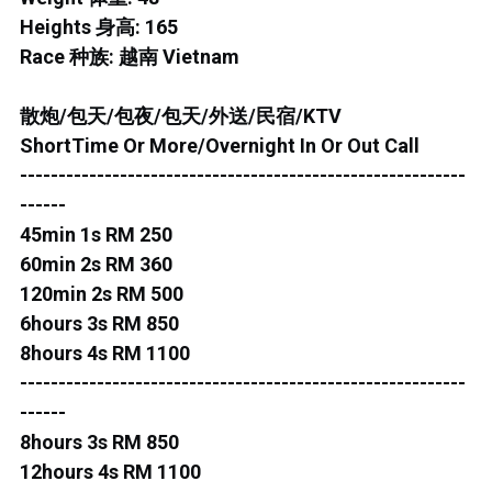
ROS MERAH
Heights 身高: 165
PERMAS 1
Race 种族: 越南 Vietnam
PERMAS 2
散炮/包天/包夜/包天/外送/民宿/KTV
ShortTime Or More/Overnight In Or Out Call
KEBUNTEH
----------------------------------------------------------
JB TOWN 1
------
45min 1s RM 250
JB TOWN 2
60min 2s RM 360
120min 2s RM 500
JB TOWN 3
6hours 3s RM 850
8hours 4s RM 1100
JB TOWN 4
----------------------------------------------------------
JB TOWN 5
------
8hours 3s RM 850
JB TOWN SENTOSA
12hours 4s RM 1100