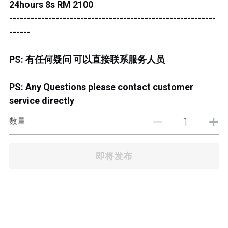
24hours 8s RM 2100
JB TOWN CENTER
----------------------------------------------------------
JB TOWN CENTURY
------
JB TOWN CIQ 1
PS: 有任何疑问 可以直接联系服务人员
JB TOWN CIQ 2
PS: Any Questions please contact customer
service directly
数量
即将发布