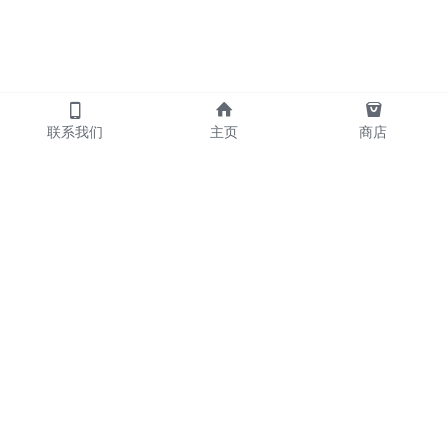
联系我们
主页
商店
            产品
     散炮      包夜   
     外送      喝酒   
     摇头      KTV                       
     名宿      陪玩