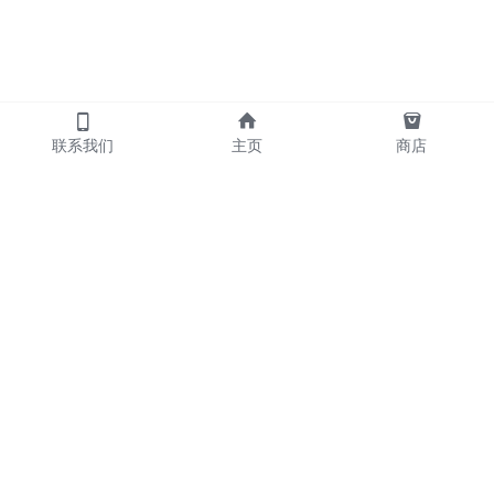
联系我们
主页
商店
            产品
     散炮      包夜   
     外送      喝酒   
     摇头      KTV                       
     名宿      陪玩