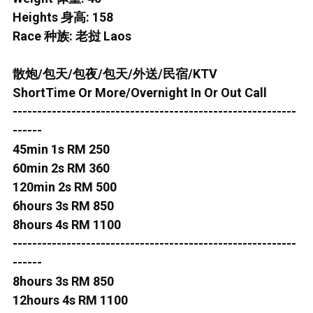
ROS MERAH
Heights 身高: 158
PERMAS 1
Race 种族: 老挝 Laos
PERMAS 2
散炮/包天/包夜/包天/外送/民宿/KTV
ShortTime Or More/Overnight In Or Out Call
KEBUNTEH
----------------------------------------------------------
JB TOWN 1
------
45min 1s RM 250
JB TOWN 2
60min 2s RM 360
120min 2s RM 500
JB TOWN 3
6hours 3s RM 850
8hours 4s RM 1100
JB TOWN 4
----------------------------------------------------------
JB TOWN 5
------
8hours 3s RM 850
JB TOWN SENTOSA
12hours 4s RM 1100