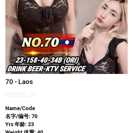
BUKIT INDAH 1
BUKIT INDAH 2
BUKIT INDAH 3
SKUDAI BARU
TAMAN DAYA
MOUNT AUSTIN 1
70 - Laos
MOUNT AUSTIN 2
RM250.00
DESA TEBRAU 1
Name/Code
名字/编号: 70
DESA TEBRAU 2
Yrs 年龄: 23
Weight 体重: 40