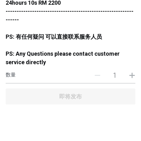
24hours 10s RM 2200
JB TOWN CENTER
----------------------------------------------------------
JB TOWN CENTURY
------
JB TOWN CIQ 1
PS: 有任何疑问 可以直接联系服务人员
JB TOWN CIQ 2
PS: Any Questions please contact customer
service directly
数量
即将发布