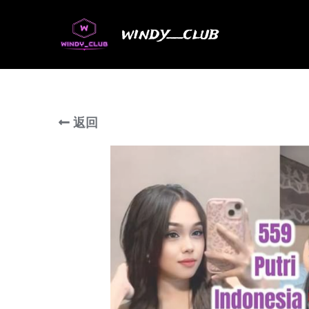
windy__club
返回