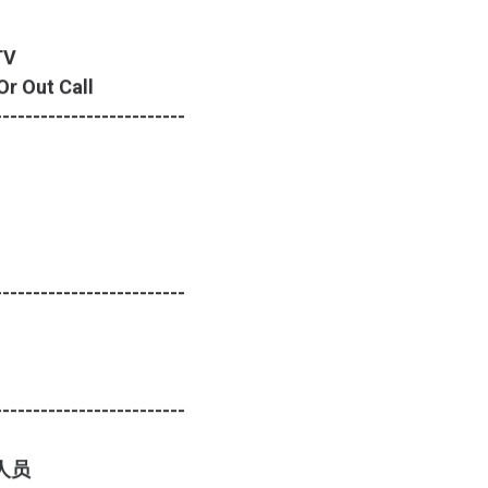
TV
r Out Call
-------------------------
-------------------------
-------------------------
人员