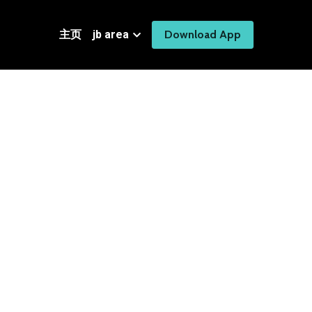
主页
jb area
Download App