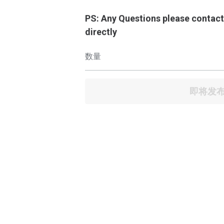
PS: Any Questions please contac
directly
数量
即将发