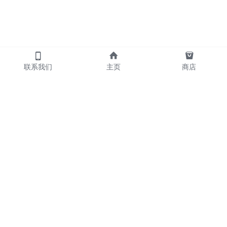
联系我们
主页
商店
            产品
     散炮      包夜   
     外送      喝酒   
     摇头      KTV                       
     名宿      陪玩