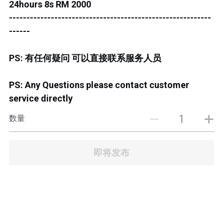
24hours 8s RM 2000
JB TOWN CENTER
----------------------------------------------------------
JB TOWN CENTURY
------
JB TOWN CIQ 1
PS: 有任何疑问 可以直接联系服务人员
JB TOWN CIQ 2
PS: Any Questions please contact customer
service directly
数量
即将发布