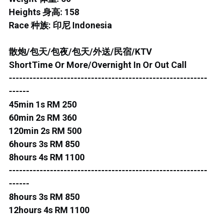
ROS MERAH
Heights 身高: 158
PERMAS 1
Race 种族: 印尼 Indonesia
PERMAS 2
散炮/包天/包夜/包天/外送/民宿/KTV
ShortTime Or More/Overnight In Or Out Call
KEBUNTEH
----------------------------------------------------------
JB TOWN 1
------
45min 1s RM 250
JB TOWN 2
60min 2s RM 360
120min 2s RM 500
JB TOWN 3
6hours 3s RM 850
8hours 4s RM 1100
JB TOWN 4
----------------------------------------------------------
JB TOWN 5
------
8hours 3s RM 850
JB TOWN SENTOSA
12hours 4s RM 1100