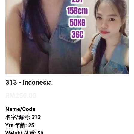
BUKIT INDAH 1
BUKIT INDAH 2
BUKIT INDAH 3
SKUDAI BARU
TAMAN DAYA
MOUNT AUSTIN 1
313 - Indonesia
MOUNT AUSTIN 2
RM250.00
DESA TEBRAU 1
Name/Code
名字/编号: 313
DESA TEBRAU 2
Yrs 年龄: 25
Weight 体重: 50