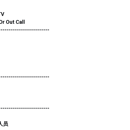
TV
r Out Call
-------------------------
-------------------------
-------------------------
人员