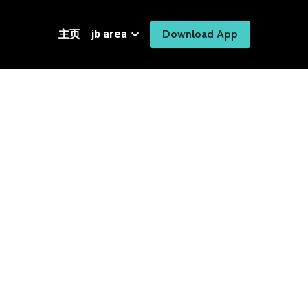
主页
jb area
Download App