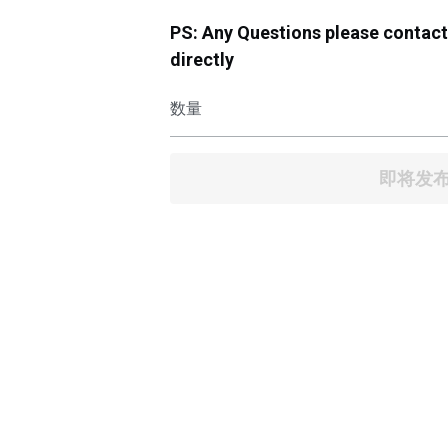
PS: Any Questions please contac
directly
数量
即将发