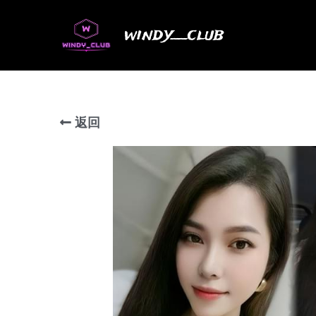
windy__club
返回