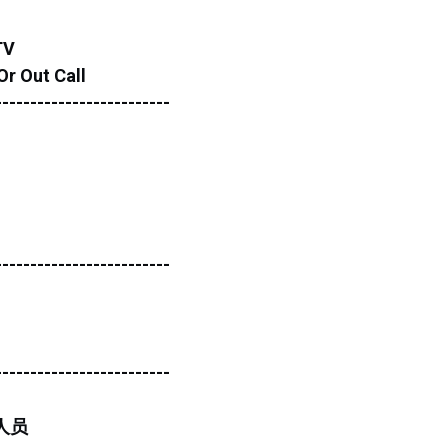
TV
r Out Call
-------------------------
-------------------------
-------------------------
人员