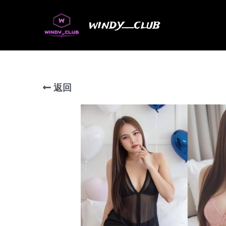
windy__club
返回