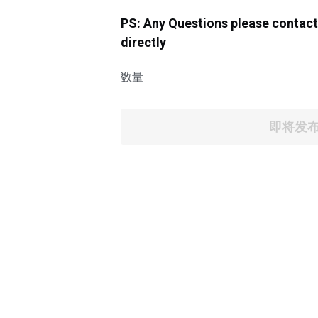
PS: Any Questions please contac
directly
数量
即将发