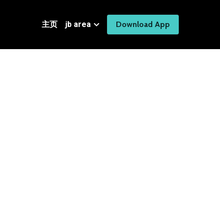
主页
jb area
Download App